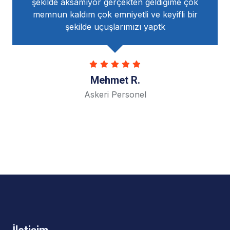
yor gerçekten geldiğime çok
çok yardımcı oldular.T
çok emniyetli ve keyifli bir
ailesine t
e uçuşlarımızı yaptk
Eli
Mehmet R.
Öğrenc
skeri Personel