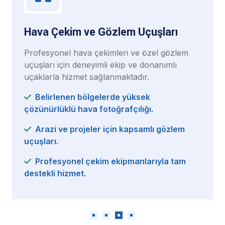
zlem Uçuşları
Özel Pilot Lisansı Eğ
mleri ve özel gözlem
Pilot lisansı almak isteyen
i ekip ve donanımlı
standartlara uygun şekild
anmaktadır.
programları sunulmaktadı
rde yüksek
Hızlandırılmış kurslar
oğrafçılığı.
alma imkânı.
için kapsamlı gözlem
Teorik eğitimlerin yanı
uçuş dersleri.
 ekipmanlarıyla tam
Tüm aşamalarda prof
ve destek.