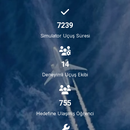
7387
Simulator Uçuş Süresi
14
Deneyimli Uçuş Ekibi
782
Hedefine Ulaşmış Öğrenci