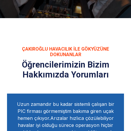
ÇAKIROĞLU HAVACILIK ILE GÖKYÜZÜNE
DOKUNANLAR
Öğrencilerimizin Bizim
Hakkımızda Yorumları
u kadar sistemli çalışan bir
IR'a başlayabilmem içi
rmemiştim bakıma giren uçak
programlı bir şekil
rızalar hızlıca çözülebiliyor
havalarda iyi olduğu i
uğu sürece operasyon hiçbir
bitirdik iznim boşa gi