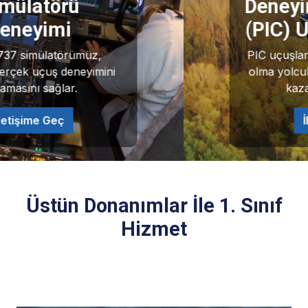
Deneyimli Pilotlar İle
(PIC) Uçuş Deneyimi
PIC uçuşları, pilotların kaptan pilot
olma yolculuğunda uçuş deneyimi
kazanmasını sağlar.
İletişime Geç
Üstün Donanımlar İle 1. Sınıf
Hizmet